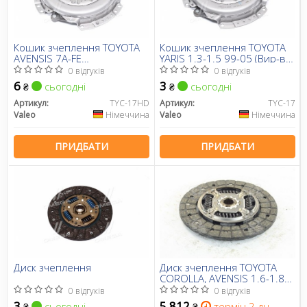
Кошик зчеплення TOYOTA
Кошик зчеплення TOYOTA
AVENSIS 7A-FE
YARIS 1.3-1.5 99-05 (Вир-во
-01.06,CARINA E AT191 4A-FE
VALEO PHC)
0 відгуків
0 відгуків
92-,7A-FE 94.08- (заміна TYC-
6
3
сьогодні
сьогодні
₴
₴
18)
Артикул:
TYC-17HD
Артикул:
TYC-17
Valeo
Німеччина
Valeo
Німеччина
ПРИДБАТИ
ПРИДБАТИ
Диск зчеплення
Диск зчеплення TOYOTA
COROLLA, AVENSIS 1.6-1.8
07-(Вир-во AISIN)
0 відгуків
0 відгуків
3
5 812
сьогодні
термін 2 дн.
₴
₴