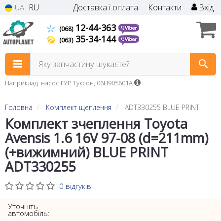
RU
Доставка і оплата
Контакти
Вхід
UA
12-44-363
(068)
35-34-144
(063)
Яку запчастину шукаєте?
Наприклад: насос ГУР Туксон, 06H905601A
Головна
Комплект щеплення
ADT330255 BLUE PRINT
Комплект зчеплення Toyota
Avensis 1.6 16V 97-08 (d=211mm)
(+вижимний) BLUE PRINT
ADT330255
0 відгуків
Уточніть
автомобіль: