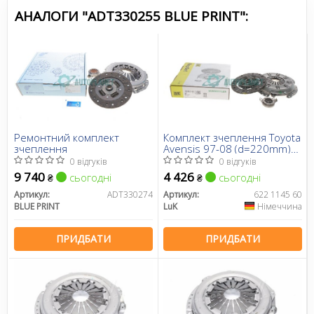
АНАЛОГИ "ADT330255 BLUE PRINT":
Ремонтний комплект
Комплект зчеплення Toyota
зчеплення
Avensis 97-08 (d=220mm)
(+вижимний)
0 відгуків
0 відгуків
9 740
4 426
сьогодні
сьогодні
₴
₴
Артикул:
ADT330274
Артикул:
622 1145 60
BLUE PRINT
LuK
Німеччина
ПРИДБАТИ
ПРИДБАТИ