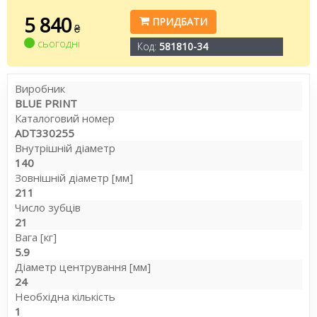
5 840
ПРИДБАТИ
₴
сьогодні
Код:
581810-34
Виробник
BLUE PRINT
Каталоговий номер
ADT330255
Внутрішній діаметр
140
Зовнішній діаметр [мм]
211
Число зубців
21
Вага [кг]
5.9
Діаметр центрування [мм]
24
Необхідна кількість
1