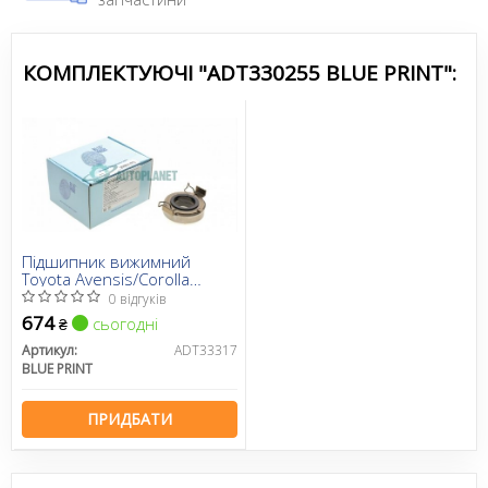
КОМПЛЕКТУЮЧІ "ADT330255 BLUE PRINT":
Підшипник вижимний
Toyota Avensis/Corolla
1.4/1.6/1.8 -09
0 відгуків
674
сьогодні
₴
Артикул:
ADT33317
BLUE PRINT
ПРИДБАТИ