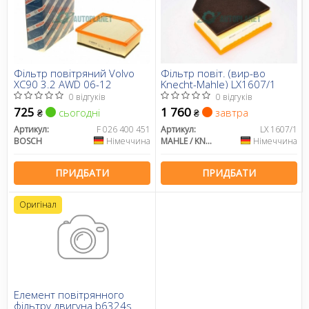
Фільтр повітряний Volvo
Фільтр повіт. (вир-во
XC90 3.2 AWD 06-12
Knecht-Mahle) LX1607/1
0 відгуків
0 відгуків
725
1 760
сьогодні
завтра
₴
₴
Артикул:
F 026 400 451
Артикул:
LX 1607/1
BOSCH
Німеччина
MAHLE / KNECHT
Німеччина
ПРИДБАТИ
ПРИДБАТИ
Оригінал
Елемент повітрянного
фільтру двигуна b6324s