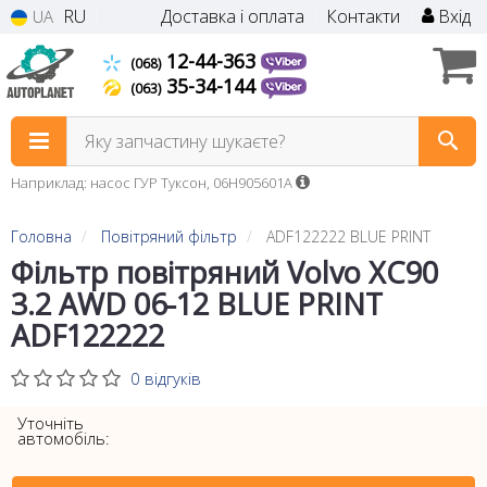
RU
Доставка і оплата
Контакти
Вхід
UA
12-44-363
(068)
35-34-144
(063)
Яку запчастину шукаєте?
Наприклад: насос ГУР Туксон, 06H905601A
Головна
Повітряний фільтр
ADF122222 BLUE PRINT
Фільтр повітряний Volvo XC90
3.2 AWD 06-12 BLUE PRINT
ADF122222
0 відгуків
Уточніть
автомобіль: