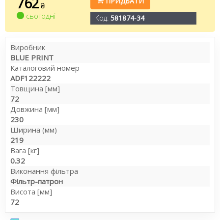
762
ПРИДБАТИ
₴
сьогодні
Код:
581874-34
Виробник
BLUE PRINT
Каталоговий номер
ADF122222
Товщина [мм]
72
Довжина [мм]
230
Ширина (мм)
219
Вага [кг]
0.32
Виконання фільтра
Фільтр-патрон
Висота [мм]
72