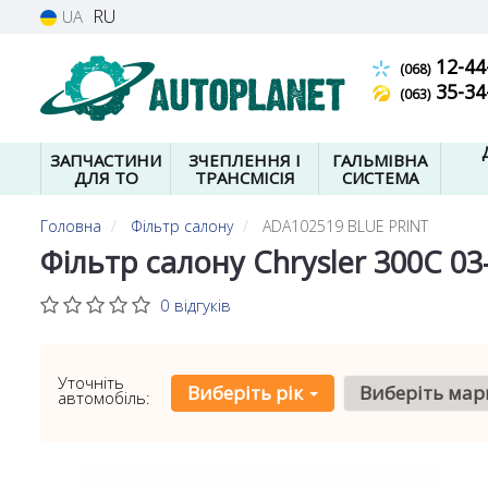
RU
UA
12-44
(068)
35-34
(063)
ЗАПЧАСТИНИ
ЗЧЕПЛЕННЯ І
ГАЛЬМІВНА
ДЛЯ ТО
ТРАНСМІСІЯ
СИСТЕМА
Головна
Фільтр салону
ADA102519 BLUE PRINT
Фільтр салону Chrysler 300C 0
0 відгуків
Уточніть
Виберіть рік
Виберіть мар
автомобіль: