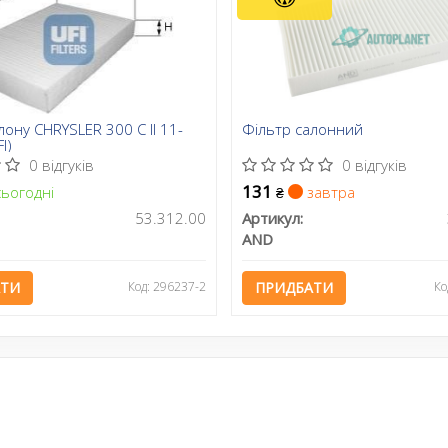
лону CHRYSLER 300 C II 11-
Фільтр салонний
I)
0 відгуків
0 відгуків
131
ьогодні
завтра
₴
53.312.00
Артикул:
AND
АТИ
Код: 296237-2
ПРИДБАТИ
Ко