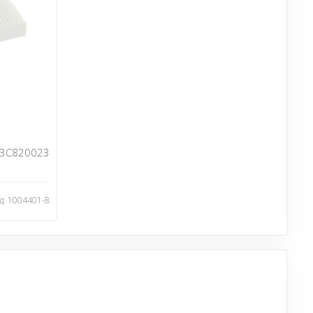
3C820023
д: 1004401-8