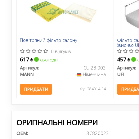
Повітряний фільтр салону
Фільтр са
(вир-во UF
0 відгуків
617
457
сьогодні
с
₴
₴
Артикул:
CU 28 003
Артикул:
MANN
Німеччина
UFI
ПРИДБАТИ
Код: 284014-34
ПРИДБ
ОРИГІНАЛЬНІ НОМЕРИ
OEM:
3C820023