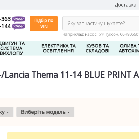
Доставка і
-363
Підбір по
Яку запчастину шукаєте?
-144
VIN
Наприклад: насос ГУР Туксон, 06H9056
ДВИГУН ТА
ЕЛЕКТРИКА ТА
КУЗОВ ТА
ОЛИВА 
СИСТЕМА
ОСВІТЛЕННЯ
СКЛАДОВІ
АВТОХІМ
ВИХЛОПУ
3-/Lancia Thema 11-14 BLUE PRINT
ку
Виберіть модель