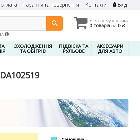
 оплата
Гарантія та повернення
Контакти
Вхід
У вашому кошику
0 товарів
на
0 ₴
01A
ТА
ОХОЛОДЖЕННЯ
ПІДВІСКА ТА
АКСЕСУАРИ
ІЯ
ТА ОБІГРІВ
РУЛЬОВЕ
ДЛЯ АВТО
 ADA102519
Самовивіз