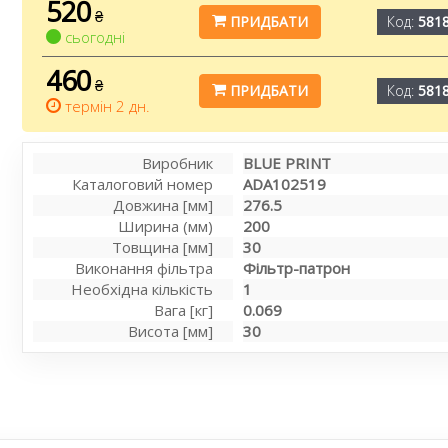
520
₴
ПРИДБАТИ
Код:
581
сьогодні
460
₴
ПРИДБАТИ
Код:
581
термін 2 дн.
Виробник
BLUE PRINT
Каталоговий номер
ADA102519
Довжина [мм]
276.5
Ширина (мм)
200
Товщина [мм]
30
Виконання фільтра
Фільтр-патрон
Необхідна кількість
1
Вага [кг]
0.069
Висота [мм]
30