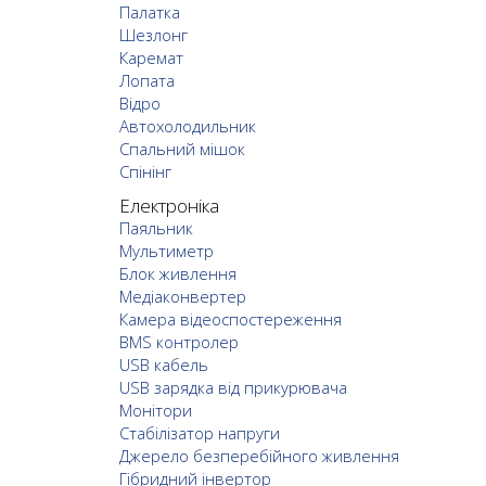
Палатка
Шезлонг
Каремат
Лопата
Відро
Автохолодильник
Спальний мішок
Спінінг
Електроніка
Паяльник
Мультиметр
Блок живлення
Медіаконвертер
Камера відеоспостереження
BMS контролер
USB кабель
USB зарядка від прикурювача
Монітори
Стабілізатор напруги
Джерело безперебійного живлення
Гібридний інвертор