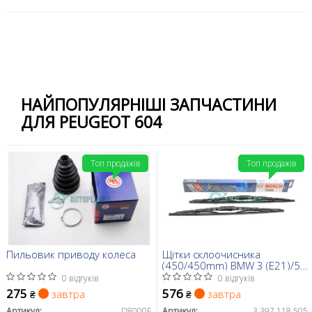
НАЙПОПУЛЯРНІШІ ЗАПЧАСТИНИ
ДЛЯ PEUGEOT 604
Топ продажів
Топ продажів
Пильовик приводу колеса
Щітки склоочисника
(450/450mm) BMW 3 (E21)/5
(E12/E28)/6 (E24) 71-89
0 відгуків
0 відгуків
275
576
завтра
завтра
₴
₴
Артикул:
D8000E
Артикул:
3 397 118 505