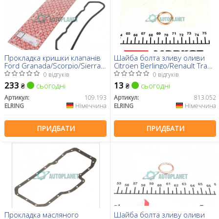
Прокладка кришки клапанів
Шайба болта зливу оливи
Ford Granada/Scorpio/Sierra
Citroen Berlingo/Renault Trafic
2.1-2.5 D -92
1.6-2.5 dCi/D 89- (16x22x2)
0 відгуків
0 відгуків
233
13
сьогодні
сьогодні
₴
₴
Артикул:
109.193
Артикул:
813.052
ELRING
Німеччина
ELRING
Німеччина
ПРИДБАТИ
ПРИДБАТИ
Прокладка масляного
Шайба болта зливу оливи