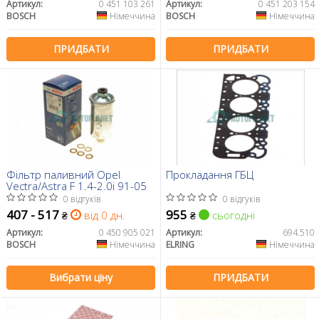
Артикул:
0 451 103 261
Артикул:
0 451 203 154
BOSCH
Німеччина
BOSCH
Німеччина
ПРИДБАТИ
ПРИДБАТИ
Фільтр паливний Opel
Прокладання ГБЦ
Vectra/Astra F 1.4-2.0i 91-05
0 відгуків
0 відгуків
407 - 517
955
від 0 дн.
сьогодні
₴
₴
Артикул:
0 450 905 021
Артикул:
694.510
BOSCH
Німеччина
ELRING
Німеччина
Вибрати ціну
ПРИДБАТИ