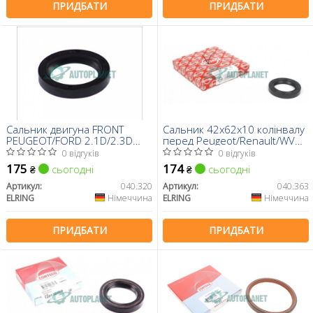
ПРИДБАТИ
ПРИДБАТИ
Сальник двигуна FRONT
Сальник 42x62x10 колінвалу
PEUGEOT/FORD 2.1D/2.3D
перед Peugeot/Renault/WV
42X60X10 (вир-во Elring)
1.7/1.8/2.0
0 відгуків
0 відгуків
175
174
сьогодні
сьогодні
₴
₴
Артикул:
040.320
Артикул:
040.363
ELRING
Німеччина
ELRING
Німеччина
ПРИДБАТИ
ПРИДБАТИ