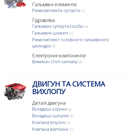
Гальмівні елементи
Ремкомплекти супорта
(1)
Гідравліка
Гальмівні супорта (скоби
(5)
Гальмівні шланги
(1)
Ремкомплект головного гальмівного
циліндра
(3)
Електронні компоненти
Вимикач стоп-сигналу
(2)
ДВИГУН ТА СИСТЕМА
ВИХЛОПУ
Деталі двигуна
Вкладиші корінні
(2)
Вкладиші шатунні
(3)
Клапана впускні
(1)
Клапана випускні
(1)