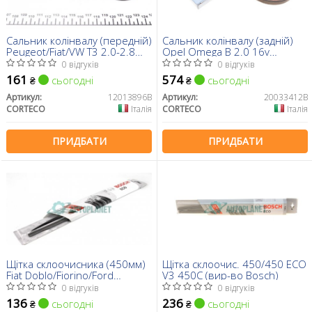
Сальник колінвалу (передній)
Сальник колінвалу (задній)
Peugeot/Fiat/VW T3 2.0-2.8
Opel Omega B 2.0 16v
(42x62x10)
(90x104x11)
0 відгуків
0 відгуків
161
574
сьогодні
сьогодні
₴
₴
Артикул:
12013896B
Артикул:
20033412B
CORTECO
Італія
CORTECO
Італія
ПРИДБАТИ
ПРИДБАТИ
Щітка склоочисника (450мм)
Щітка склоочис. 450/450 ECO
Fiat Doblo/Fiorino/Ford
V3 450C (вир-во Bosch)
Transit/MB Vito (W638) 79-
0 відгуків
0 відгуків
136
236
сьогодні
сьогодні
₴
₴