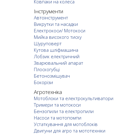
Ковпаки на колеса
Інструменти
Автоінструмент
Викрутки та насадки
Електрокоси/ Мотокоси
Мийка високого тиску
Шуруповерт
Кутова шліфмашина
Лобзик електричний
Зварювальний апарат
Плоскогубці
Бетонозмішувач
Бокорізи
Агротехніка
Мотоблоки та електрокультиватори
Тримери та мотокоси
Бензопили та електропили
Насоси та мотопомпи
Устаткування для мотоблоків
Двигуни для агро та мототехніки