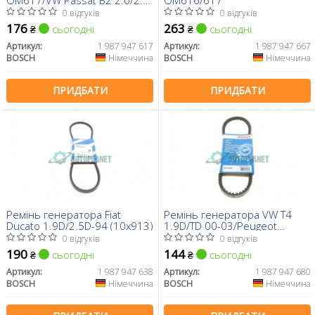
OM617/VW Passat B2 2.0/2.2
OM616/617
(13x1000)
0 відгуків
0 відгуків
176
263
сьогодні
сьогодні
₴
₴
Артикул:
1 987 947 617
Артикул:
1 987 947 667
BOSCH
Німеччина
BOSCH
Німеччина
ПРИДБАТИ
ПРИДБАТИ
Ремінь генератора Fiat
Ремінь генератора VW T4
Ducato 1.9D/2.5D-94 (10x913)
1.9D/TD 00-03/Peugeot
405/309/205 1.8/1.9D 88-97
0 відгуків
0 відгуків
(10x650)
190
144
сьогодні
сьогодні
₴
₴
Артикул:
1 987 947 638
Артикул:
1 987 947 680
BOSCH
Німеччина
BOSCH
Німеччина