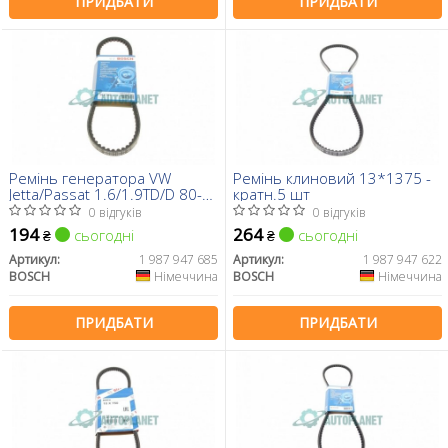
ПРИДБАТИ
ПРИДБАТИ
Ремінь генератора VW
Ремінь клиновий 13*1375 -
Jetta/Passat 1.6/1.9TD/D 80-
кратн.5 шт
93/Peugeot 305/604 1.5-2.5D
0 відгуків
0 відгуків
77-86 (10x740)
194
264
сьогодні
сьогодні
₴
₴
Артикул:
1 987 947 685
Артикул:
1 987 947 622
BOSCH
Німеччина
BOSCH
Німеччина
ПРИДБАТИ
ПРИДБАТИ