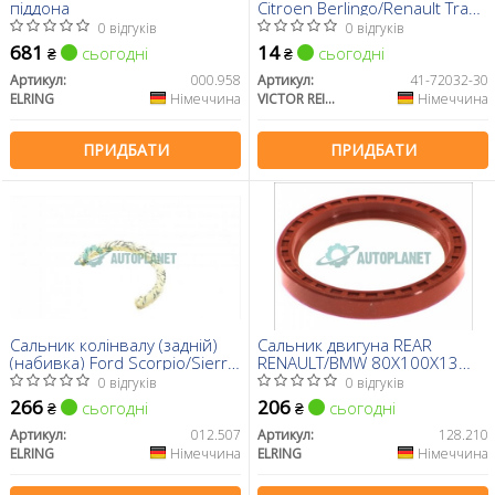
піддона
Citroen Berlingo/Renault Trafic
1.6-2.5 dCi/D 89- (16x22x2)
0 відгуків
0 відгуків
681
14
сьогодні
сьогодні
₴
₴
Артикул:
000.958
Артикул:
41-72032-30
ELRING
Німеччина
VICTOR REINZ
Німеччина
ПРИДБАТИ
ПРИДБАТИ
Сальник колінвалу (задній)
Сальник двигуна REAR
(набивка) Ford Scorpio/Sierra
RENAULT/BMW 80X100X13
82-93
(вир-во Elring)
0 відгуків
0 відгуків
266
206
сьогодні
сьогодні
₴
₴
Артикул:
012.507
Артикул:
128.210
ELRING
Німеччина
ELRING
Німеччина