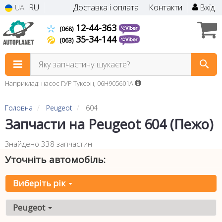
RU
Доставка і оплата
Контакти
Вхід
UA
12-44-363
(068)
35-34-144
(063)
Яку запчастину шукаєте?
Наприклад: насос ГУР Туксон, 06H905601A
Головна
Peugeot
604
Запчасти на Peugeot 604 (Пежо)
Знайдено 338 запчастин
Уточніть автомобіль:
Виберіть рік
Peugeot