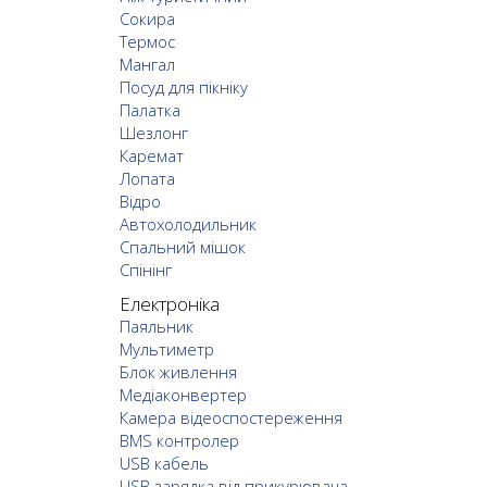
Сокира
Термос
Мангал
Посуд для пікніку
Палатка
Шезлонг
Каремат
Лопата
Відро
Автохолодильник
Спальний мішок
Спінінг
Електроніка
Паяльник
Мультиметр
Блок живлення
Медіаконвертер
Камера відеоспостереження
BMS контролер
USB кабель
USB зарядка від прикурювача