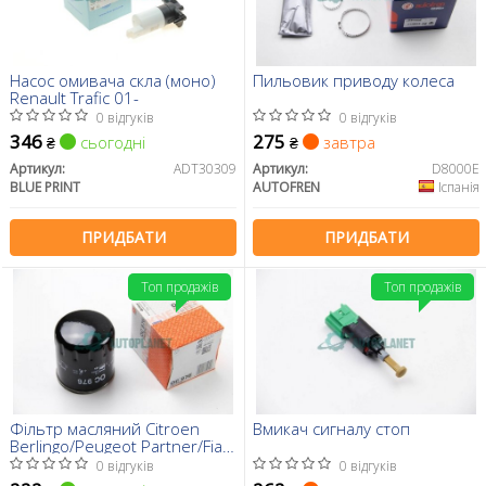
Насос омивача скла (моно)
Пильовик приводу колеса
Renault Trafic 01-
0 відгуків
0 відгуків
346
275
сьогодні
завтра
₴
₴
Артикул:
ADT30309
Артикул:
D8000E
BLUE PRINT
AUTOFREN
Іспанія
ПРИДБАТИ
ПРИДБАТИ
Топ продажів
Топ продажів
Фільтр масляний Citroen
Вмикач сигналу стоп
Berlingo/Peugeot Partner/Fiat
Scudo 1.8/1.9D/1.4i/1.8i 96-
0 відгуків
0 відгуків
99 (h=89mm)