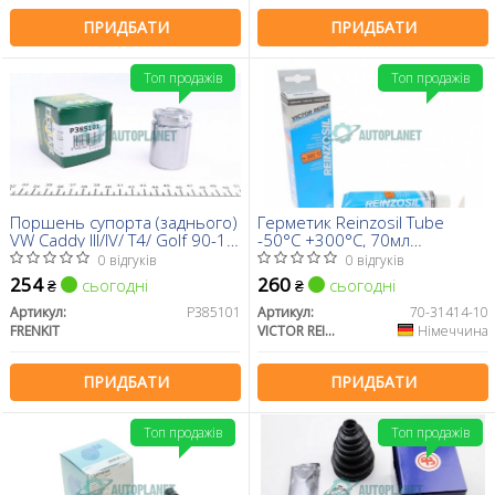
ПРИДБАТИ
ПРИДБАТИ
Топ продажів
Топ продажів
Поршень супорта (заднього)
Герметик Reinzosil Tube
VW Caddy III/IV/ T4/ Golf 90-13
-50°C +300°C, 70мл
(38x51mm) (Lucas)
(антрацит), використовувати
0 відгуків
0 відгуків
з 70-31415-00
254
260
сьогодні
сьогодні
₴
₴
Артикул:
P385101
Артикул:
70-31414-10
FRENKIT
VICTOR REINZ
Німеччина
ПРИДБАТИ
ПРИДБАТИ
Топ продажів
Топ продажів