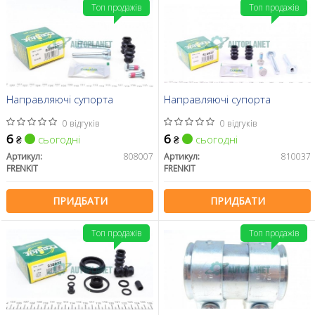
Топ продажів
Топ продажів
Направляючі супорта
Направляючі супорта
0 відгуків
0 відгуків
6
6
сьогодні
сьогодні
₴
₴
Артикул:
808007
Артикул:
810037
FRENKIT
FRENKIT
ПРИДБАТИ
ПРИДБАТИ
Топ продажів
Топ продажів