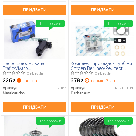
ПРИДБАТИ
ПРИДБАТИ
Топ продажів
Топ продажів
Насос склоомивача
Комплект прокладок турбіни
Trafic/Vivaro
Citroen Berlingo/Peugeot
01-/Berlingo/Partner 05-
Partner 1.6HDI 08-
0 відгуків
0 відгуків
(+задній омивач)
226
378
завтра
термін 2 дн.
₴
₴
Артикул:
02063
Артикул:
KT210016E
Metalcaucho
Fischer Automotive One (FA1)
ПРИДБАТИ
ПРИДБАТИ
Топ продажів
Топ продажів