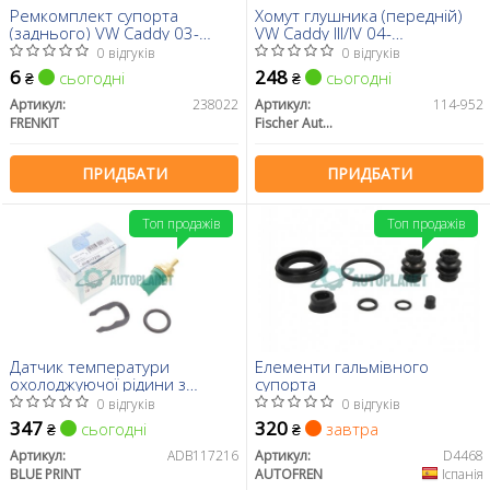
Ремкомплект супорта
Хомут глушника (передній)
(заднього) VW Caddy 03-
VW Caddy III/IV 04-
(d=38mm) (Lucas)
(50/54.5x90)
0 відгуків
0 відгуків
6
248
сьогодні
сьогодні
₴
₴
Артикул:
238022
Артикул:
114-952
FRENKIT
Fischer Automotive One (FA1)
ПРИДБАТИ
ПРИДБАТИ
Топ продажів
Топ продажів
Датчик температури
Елементи гальмівного
охолоджуючої рідини з
супорта
ущільнюючим кільцем
0 відгуків
0 відгуків
347
320
сьогодні
завтра
₴
₴
Артикул:
ADB117216
Артикул:
D4468
BLUE PRINT
AUTOFREN
Іспанія