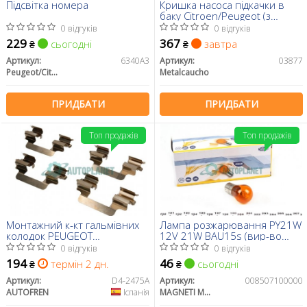
Підсвітка номера
Кришка насоса підкачки в
баку Citroen/Peugeot (з
прокладкой)
0 відгуків
0 відгуків
229
367
сьогодні
завтра
₴
₴
Артикул:
6340A3
Артикул:
03877
Peugeot/Citroen
Metalcaucho
ПРИДБАТИ
ПРИДБАТИ
Топ продажів
Топ продажів
Монтажний к-кт гальмівних
Лампа розжарювання PY21W
колодок PEUGEOT
12V 21W BAU15s (вир-во
407/FABIA/POLO 99-
Magneti Marelli)
0 відгуків
0 відгуків
194
46
термін 2 дн.
сьогодні
₴
₴
Артикул:
D4-2475A
Артикул:
008507100000
AUTOFREN
Іспанія
MAGNETI MARELLI