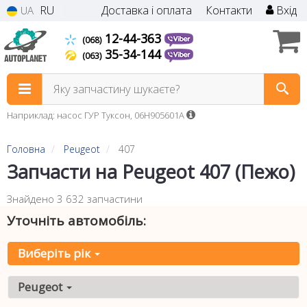
RU
Доставка і оплата
Контакти
Вхід
UA
12-44-363
(068)
35-34-144
(063)
Яку запчастину шукаєте?
Наприклад: насос ГУР Туксон, 06H905601A
Головна
Peugeot
407
Запчасти на Peugeot 407 (Пежо)
Знайдено 3 632 запчастини
Уточніть автомобіль:
Виберіть рік
Peugeot