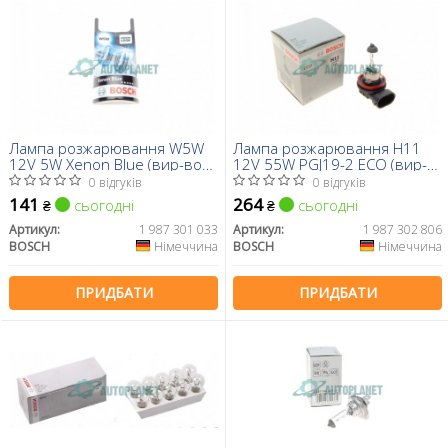
Лампа розжарювання W5W
Лампа розжарювання H11
12V 5W Xenon Blue (вир-во
12V 55W PGJ19-2 ECO (вир-
Bosch)
во BOSCH)
0 відгуків
0 відгуків
141
264
сьогодні
сьогодні
₴
₴
Артикул:
1 987 301 033
Артикул:
1 987 302 806
BOSCH
Німеччина
BOSCH
Німеччина
ПРИДБАТИ
ПРИДБАТИ