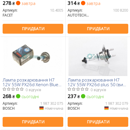
278
314
завтра
завтра
₴
₴
Артикул:
10.4005
Артикул:
100 8200
FACET
AUTOTECHTEILE
ПРИДБАТИ
ПРИДБАТИ
Лампа розжарювання H7
Лампа розжарювання H7
12V 55W PX26d Xenon Blue
12V 55W PX26d plus 50 (вир-
(вир-во Bosch)
во Bosch)
0 відгуків
0 відгуків
268
237
сьогодні
сьогодні
₴
₴
Артикул:
1 987 302 075
Артикул:
1 987 302 079
BOSCH
Німеччина
BOSCH
Німеччина
ПРИДБАТИ
ПРИДБАТИ