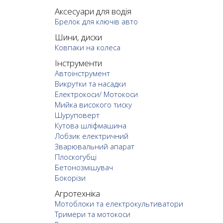
Аксесуари для водія
Брелок для ключів авто
Шини, диски
Ковпаки на колеса
Інструменти
Автоінструмент
Викрутки та насадки
Електрокоси/ Мотокоси
Мийка високого тиску
Шуруповерт
Кутова шліфмашина
Лобзик електричний
Зварювальний апарат
Плоскогубці
Бетонозмішувач
Бокорізи
Агротехніка
Мотоблоки та електрокультиватори
Тримери та мотокоси