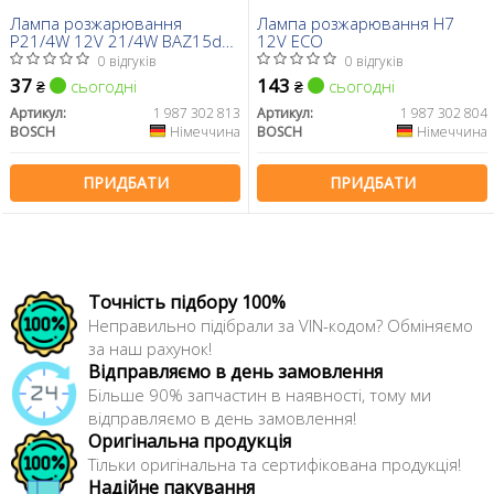
Лампа розжарювання
Лампа розжарювання H7
P21/4W 12V 21/4W BAZ15d
12V ECO
ECO (вир-во BOSCH)
0 відгуків
0 відгуків
37
143
сьогодні
сьогодні
₴
₴
Артикул:
1 987 302 813
Артикул:
1 987 302 804
BOSCH
Німеччина
BOSCH
Німеччина
ПРИДБАТИ
ПРИДБАТИ
Точність підбору 100%
Неправильно підібрали за VIN-кодом? Обміняємо
за наш рахунок!
Відправляємо в день замовлення
Більше 90% запчастин в наявності, тому ми
відправляємо в день замовлення!
Оригінальна продукція
Тільки оригінальна та сертифікована продукція!
Надійне пакування