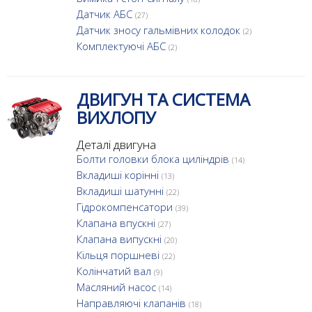
Датчик АБС
(27)
Датчик зносу гальмівних колодок
(2)
Комплектуючі АБС
(2)
ДВИГУН ТА СИСТЕМА
ВИХЛОПУ
Деталі двигуна
Болти головки блока циліндрів
(14)
Вкладиші корінні
(13)
Вкладиші шатунні
(22)
Гідрокомпенсатори
(39)
Клапана впускні
(27)
Клапана випускні
(20)
Кільця поршневі
(22)
Колінчатий вал
(9)
Масляний насос
(14)
Направляючі клапанів
(18)