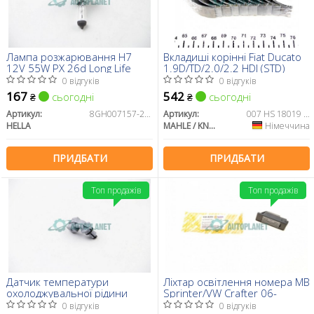
Лампа розжарювання H7
Вкладиші корінні Fiat Ducato
12V 55W PX 26d Long Life
1.9D/TD/2.0/2.2 HDI (STD)
0 відгуків
0 відгуків
167
542
сьогодні
сьогодні
₴
₴
Артикул:
8GH007157-201
Артикул:
007 HS 18019 000
HELLA
MAHLE / KNECHT
Німеччина
ПРИДБАТИ
ПРИДБАТИ
Топ продажів
Топ продажів
Датчик температури
Ліхтар освітлення номера MB
охолоджувальної рідини
Sprinter/VW Crafter 06-
0 відгуків
0 відгуків