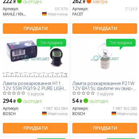
222
262
сьогодні
завтра
₴
₴
Артикул:
OC 976
Артикул:
7.1213
MAHLE / KNECHT
Німеччина
FACET
ПРИДБАТИ
ПРИДБАТИ
Топ продажів
Топ продажів
Лампа розжарювання H11
Лампа розжарювання P21W
12V 55W PGJ19-2 PURE LIGHT
12V BA15s daytime wv (вир-
(вир-во Bosch)
во Bosch)
0 відгуків
0 відгуків
294
54
сьогодні
сьогодні
₴
₴
Артикул:
1 987 302 084
Артикул:
1 987 302 280
BOSCH
Німеччина
BOSCH
Німеччина
ПРИДБАТИ
ПРИДБАТИ