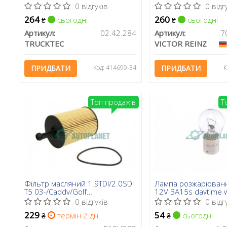
03-
використовувати з 
0 відгуків
0 відг
00
264
260
сьогодні
сьогодні
₴
₴
Артикул:
02.42.284
Артикул:
7
TRUCKTEC
VICTOR REINZ
ПРИДБАТИ
Код: 414699-34
ПРИДБАТИ
К
Топ продажів
Т
Фільтр масляний 1.9TDI/2.0SDI
Лампа розжарюван
T5 03-/Caddy/Golf
12V BA15s daytime 
04-/Passat/Jetta 05-
Bosch)
0 відгуків
0 відг
229
54
термін 2 дн.
сьогодні
₴
₴