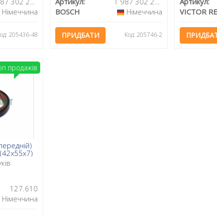
1 987 302 280
Артикул:
1 987 302 211
Артикул:
Німеччина
BOSCH
Німеччина
VICTOR RE
од: 205436-48
ПРИДБАТИ
Код: 205746-2
ПРИДБА
оп продажів
передній)
(42x55x7)
уків
127.610
Німеччина