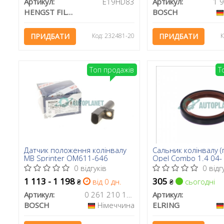
Артикул:
E19HD83
Артикул:
HENGST FILTER
BOSCH
ПРИДБАТИ
Код: 232481-20
ПРИДБАТИ
К
Топ продажів
Т
Датчик положення колінвалу
Сальник колінвалу (
MB Sprinter OM611-646
Opel Combo 1.4 04- 
0 відгуків
0 відг
1 113 - 1 198
305
від 0 дн.
сьогодні
₴
₴
Артикул:
0 261 210 170
Артикул:
BOSCH
Німеччина
ELRING