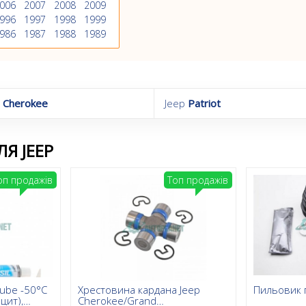
006
2007
2008
2009
996
1997
1998
1999
986
1987
1988
1989
 Cherokee
Jeep
Patriot
Я JEEP
оп продажів
Топ продажів
Tube -50°C
Хрестовина кардана Jeep
Пильовик 
цит),
Cherokee/Grand