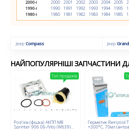
2000-і
2000
2001
2002
2003
2004
2005
2
1990-і
1990
1991
1992
1993
1994
1995
1
1980-і
1980
1981
1982
1983
1984
1985
1
Jeep
Compass
Jeep
Grand
НАЙПОПУЛЯРНІШІ ЗАПЧАСТИНИ ДЛ
Топ продажів
Т
Роз\'єм (фішка) АКПП MB
Герметик Reinzosil 
Sprinter 906 06-/Vito (W639)
+300°C, 70мл (антра