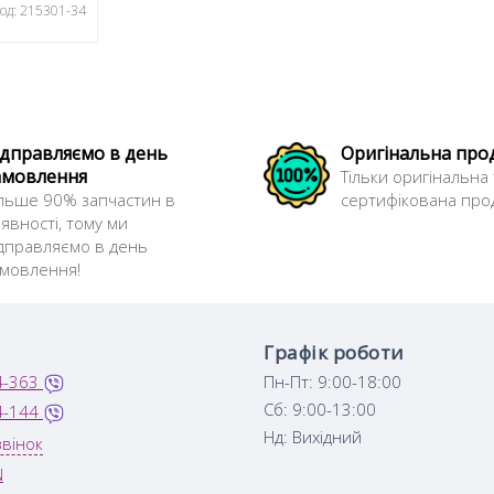
од: 215301-34
ідправляємо в день
Оригінальна про
амовлення
Тільки оригінальна 
льше 90% запчастин в
сертифікована прод
явності, тому ми
дправляємо в день
амовлення!
Графік роботи
4-363
Пн-Пт: 9:00-18:00
Сб: 9:00-13:00
4-144
Нд: Вихідний
вінок
N