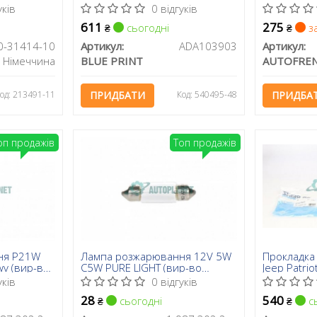
70-31415-
Cherokee/Wrangler 80-05
уків
0 відгуків
(27x82)
611
275
сьогодні
з
₴
₴
0-31414-10
Артикул:
ADA103903
Артикул:
Німеччина
BLUE PRINT
AUTOFRE
од: 213491-11
ПРИДБАТИ
Код: 540495-48
ПРИДБА
оп продажів
Топ продажів
ня P21W
Лампа розжарювання 12V 5W
Прокладка
wv (вир-во
C5W PURE LIGHT (вир-во
Jeep Patriot
BOSCH)
уків
0 відгуків
28
540
сьогодні
сь
₴
₴