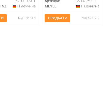
15-10007-01
Артикул:
32-14 752 0004
INZ
Німеччина
MEYLE
Німеччина
ТИ
Код: 14443-4
ПРИДБАТИ
Код: 87212-2