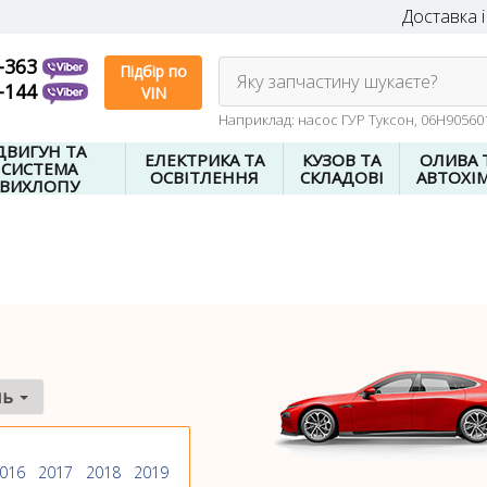
Доставка і
-363
Підбір по
Яку запчастину шукаєте?
-144
VIN
Наприклад: насос ГУР Туксон, 06H9056
ДВИГУН ТА
ЕЛЕКТРИКА ТА
КУЗОВ ТА
ОЛИВА 
СИСТЕМА
ОСВІТЛЕННЯ
СКЛАДОВІ
АВТОХІМ
ВИХЛОПУ
ль
016
2017
2018
2019