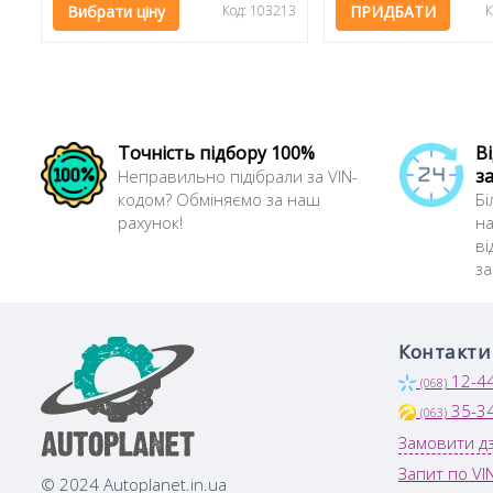
Вибрати ціну
Код: 103213
ПРИДБАТИ
К
Точність підбору 100%
В
з
Неправильно підібрали за VIN-
кодом? Обміняємо за наш
Бі
рахунок!
на
ві
з
Контакти
12-4
(068)
35-3
(063)
Замовити дз
Запит по VI
© 2024 Autoplanet.in.ua