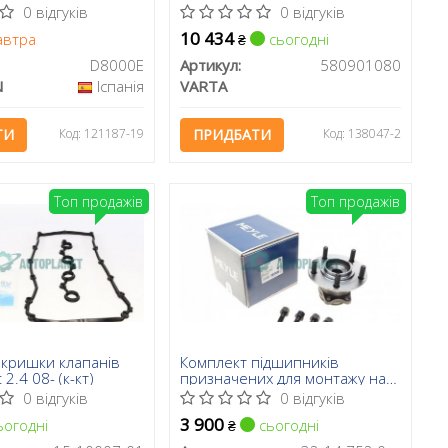
0 відгуків
0 відгуків
10 434
автра
сьогодні
₴
D8000E
Артикул:
580901080
N
Іспанія
VARTA
ТИ
Код: 121187-19
ПРИДБАТИ
Код: 138047-2
Топ продажів
Топ продажів
 кришки клапанів
Комплект підшипників
 2.4 08- (к-кт)
призначених для монтажу на
маточину, роликові, з
0 відгуків
0 відгуків
елементами монтажу
3 900
огодні
сьогодні
₴